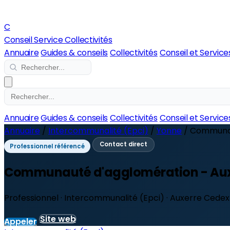
C
Conseil Service Collectivités
Annuaire
Guides & conseils
Collectivités
Conseil et Service
Annuaire
Guides & conseils
Collectivités
Conseil et Service
Annuaire
/
Intercommunalité (Epci)
/
Yonne
/
Communau
Contact direct
Professionnel référencé
Communauté d'agglomération - Aux
Professionnel · Intercommunalité (Epci) · Auxerre Cedex
Site web
Appeler