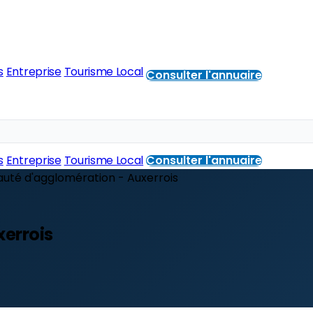
s
Entreprise
Tourisme Local
Consulter l'annuaire
s
Entreprise
Tourisme Local
Consulter l'annuaire
té d'agglomération - Auxerrois
errois