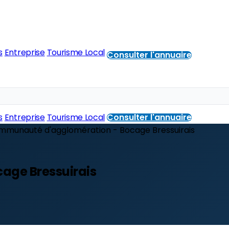
s
Entreprise
Tourisme Local
Consulter l'annuaire
s
Entreprise
Tourisme Local
Consulter l'annuaire
munauté d'agglomération - Bocage Bressuirais
age Bressuirais