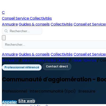
C
Conseil Service Collectivités
Annuaire
Guides & conseils
Collectivités
Conseil et Service
Annuaire
Guides & conseils
Collectivités
Conseil et Service
Annuaire
/
Intercommunalité (Epci)
/
Deux-Sèvres
/
Com
Contact direct
Professionnel référencé
Communauté d'agglomération - Boc
Professionnel · Intercommunalité (Epci) · Bressuire
Site web
Appeler