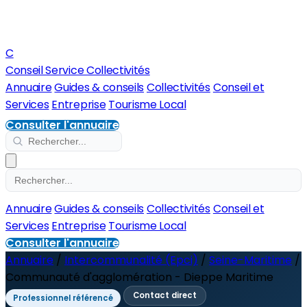
C
Conseil Service Collectivités
Annuaire
Guides & conseils
Collectivités
Conseil et
Services
Entreprise
Tourisme Local
Consulter l'annuaire
Annuaire
Guides & conseils
Collectivités
Conseil et
Services
Entreprise
Tourisme Local
Consulter l'annuaire
Annuaire
/
Intercommunalité (Epci)
/
Seine-Maritime
/
Communauté d'agglomération - Dieppe Maritime
Contact direct
Professionnel référencé