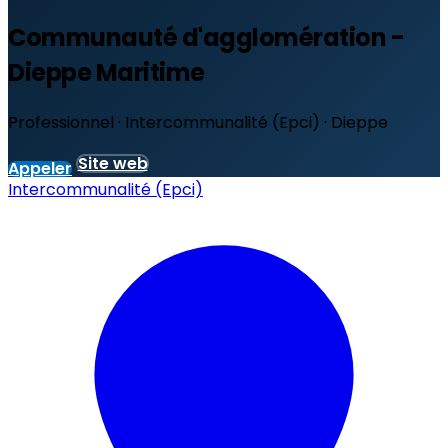
Communauté d'agglomération -
Dieppe Maritime
Professionnel · Intercommunalité (Epci) · Dieppe
Site web
Appeler
Intercommunalité (Epci)