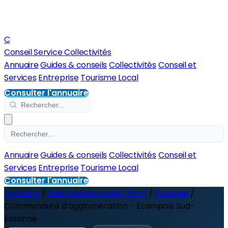
C
Conseil Service Collectivités
Annuaire
Guides & conseils
Collectivités
Conseil et
Services
Entreprise
Tourisme Local
Consulter l'annuaire
Annuaire
Guides & conseils
Collectivités
Conseil et
Services
Entreprise
Tourisme Local
Consulter l'annuaire
Annuaire
/
Intercommunalité (Epci)
/
Essonne
/
Communauté d'agglomération - Étampois Sud-
Essonne