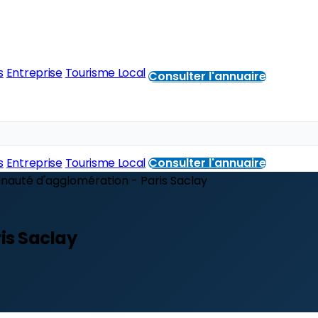
s
Entreprise
Tourisme Local
Consulter l'annuaire
s
Entreprise
Tourisme Local
Consulter l'annuaire
uté d'agglomération - Paris Saclay
is Saclay