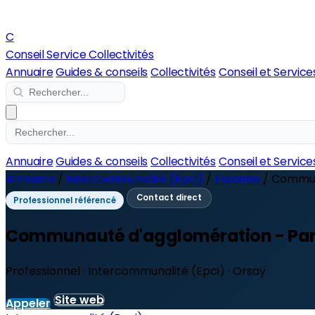
C
Conseil Service Collectivités
Annuaire
Guides & conseils
Collectivités
Conseil et Service
Annuaire
Guides & conseils
Collectivités
Conseil et Service
Annuaire
/
Intercommunalité (Epci)
/
Essonne
/
Communa
Contact direct
Professionnel référencé
Communauté d'agglomération - Par
Professionnel · Intercommunalité (Epci) · Orsay
Site web
Appeler