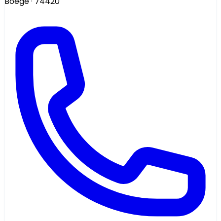
Boëge
· 74420