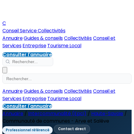
C
Conseil Service Collectivités
Annuaire
Guides & conseils
Collectivités
Conseil et
Services
Entreprise
Tourisme Local
Consulter l'annuaire
Annuaire
Guides & conseils
Collectivités
Conseil et
Services
Entreprise
Tourisme Local
Consulter l'annuaire
Annuaire
/
Intercommunalité (Epci)
/
Haute-Savoie
/
Communauté de communes - Arve et Salève
Contact direct
Professionnel référencé