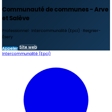
Communauté de communes - Arve
et Salève
Professionnel · Intercommunalité (Epci) · Reignier-
Ésery
Site web
Appeler
Intercommunalité (Epci)