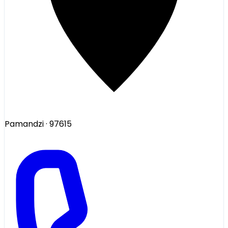
Pamandzi
· 97615