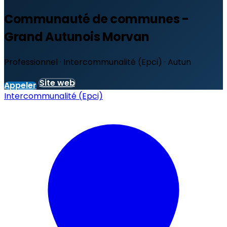
Communauté de communes -
Grand Autunois Morvan
Professionnel · Intercommunalité (Epci) · Autun
Site web
Appeler
Intercommunalité (Epci)