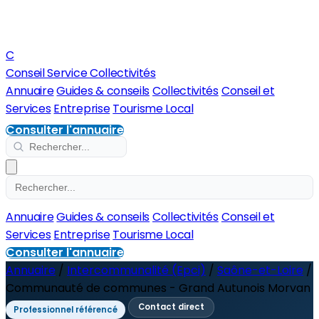
C
Conseil Service Collectivités
Annuaire
Guides & conseils
Collectivités
Conseil et
Services
Entreprise
Tourisme Local
Consulter l'annuaire
Annuaire
Guides & conseils
Collectivités
Conseil et
Services
Entreprise
Tourisme Local
Consulter l'annuaire
Annuaire
/
Intercommunalité (Epci)
/
Saône-et-Loire
/
Communauté de communes - Grand Autunois Morvan
Contact direct
Professionnel référencé