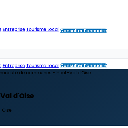
s
Entreprise
Tourisme Local
Consulter l'annuaire
s
Entreprise
Tourisme Local
Consulter l'annuaire
nauté de communes - Haut-Val d'Oise
al d'Oise
r-Oise