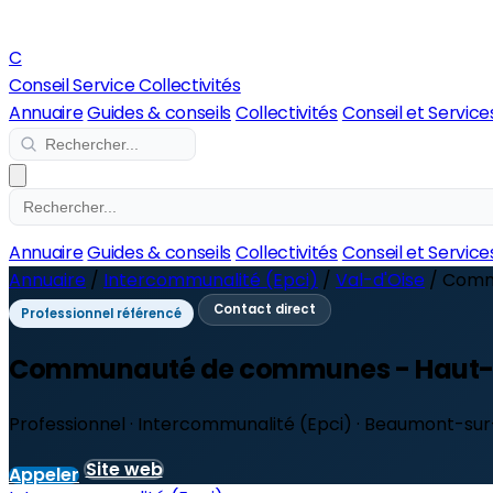
C
Conseil Service Collectivités
Annuaire
Guides & conseils
Collectivités
Conseil et Service
Annuaire
Guides & conseils
Collectivités
Conseil et Service
Annuaire
/
Intercommunalité (Epci)
/
Val-d'Oise
/
Commu
Contact direct
Professionnel référencé
Communauté de communes - Haut-V
Professionnel · Intercommunalité (Epci) · Beaumont-su
Site web
Appeler