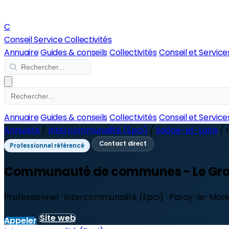
C
Conseil Service Collectivités
Annuaire
Guides & conseils
Collectivités
Conseil et Service
Annuaire
Guides & conseils
Collectivités
Conseil et Service
Annuaire
/
Intercommunalité (Epci)
/
Saône-et-Loire
/
Contact direct
Professionnel référencé
Communauté de communes - Le Gra
Professionnel · Intercommunalité (Epci) · Paray-le-Moni
Site web
Appeler