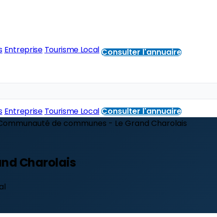
s
Entreprise
Tourisme Local
Consulter l'annuaire
s
Entreprise
Tourisme Local
Consulter l'annuaire
Communauté de communes - Le Grand Charolais
nd Charolais
al