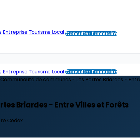
s
Entreprise
Tourisme Local
Consulter l'annuaire
s
Entreprise
Tourisme Local
Consulter l'annuaire
Communauté de communes - Les Portes Briardes - Entre 
 Briardes - Entre Villes et Forêts
ière Cedex