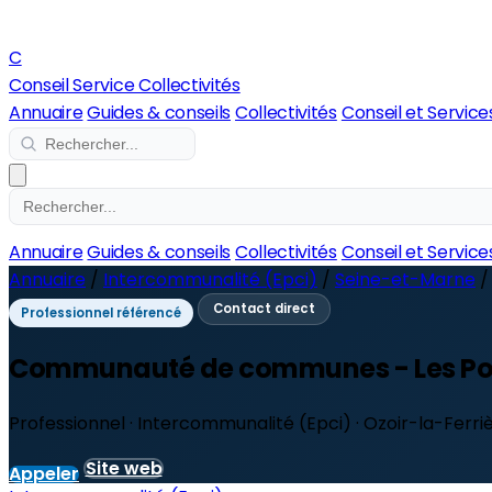
C
Conseil Service Collectivités
Annuaire
Guides & conseils
Collectivités
Conseil et Service
Annuaire
Guides & conseils
Collectivités
Conseil et Service
Annuaire
/
Intercommunalité (Epci)
/
Seine-et-Marne
/
Contact direct
Professionnel référencé
Communauté de communes - Les Portes
Professionnel · Intercommunalité (Epci) · Ozoir-la-Ferr
Site web
Appeler