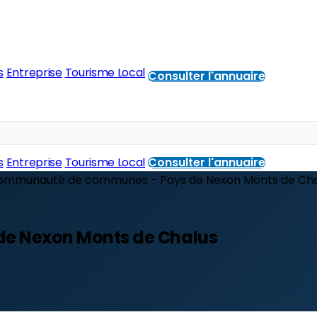
s
Entreprise
Tourisme Local
Consulter l'annuaire
s
Entreprise
Tourisme Local
Consulter l'annuaire
ommunauté de communes - Pays de Nexon Monts de Cha
e Nexon Monts de Chalus