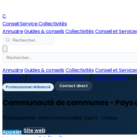
C
Conseil Service Collectivités
Annuaire
Guides & conseils
Collectivités
Conseil et Service
Annuaire
Guides & conseils
Collectivités
Conseil et Service
Annuaire
/
Intercommunalité (Epci)
/
Haute-Vienne
/
C
Contact direct
Professionnel référencé
Communauté de communes - Pays d
Professionnel · Intercommunalité (Epci) · Chalus
Site web
Appeler