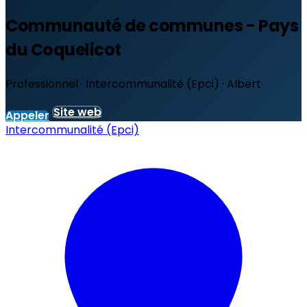
Communauté de communes - Pays
du Coquelicot
Professionnel · Intercommunalité (Epci) · Albert
Site web
Appeler
Intercommunalité (Epci)