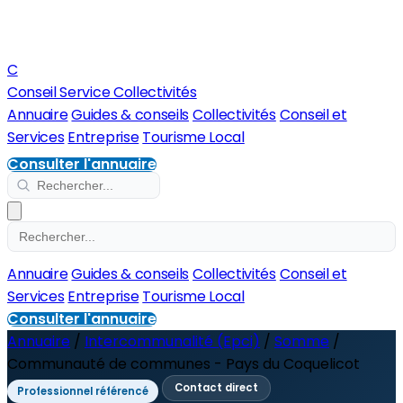
C
Conseil Service Collectivités
Annuaire
Guides & conseils
Collectivités
Conseil et
Services
Entreprise
Tourisme Local
Consulter l'annuaire
Annuaire
Guides & conseils
Collectivités
Conseil et
Services
Entreprise
Tourisme Local
Consulter l'annuaire
Annuaire
/
Intercommunalité (Epci)
/
Somme
/
Communauté de communes - Pays du Coquelicot
Contact direct
Professionnel référencé