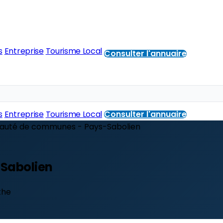
s
Entreprise
Tourisme Local
Consulter l'annuaire
s
Entreprise
Tourisme Local
Consulter l'annuaire
uté de communes - Pays-Sabolien
Sabolien
the