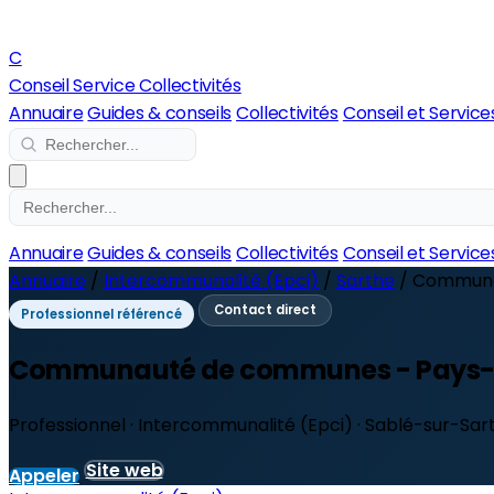
C
Conseil Service Collectivités
Annuaire
Guides & conseils
Collectivités
Conseil et Service
Annuaire
Guides & conseils
Collectivités
Conseil et Service
Annuaire
/
Intercommunalité (Epci)
/
Sarthe
/
Communa
Contact direct
Professionnel référencé
Communauté de communes - Pays-
Professionnel · Intercommunalité (Epci) · Sablé-sur-Sar
Site web
Appeler