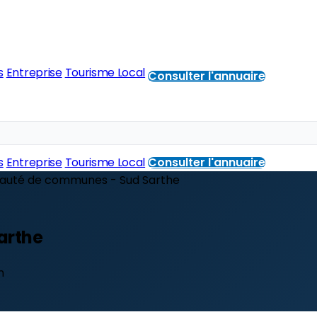
s
Entreprise
Tourisme Local
Consulter l'annuaire
s
Entreprise
Tourisme Local
Consulter l'annuaire
uté de communes - Sud Sarthe
arthe
n