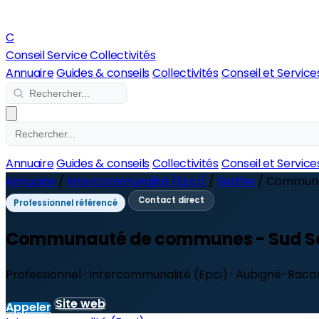
C
Conseil Service Collectivités
Annuaire
Guides & conseils
Collectivités
Conseil et Service
Annuaire
Guides & conseils
Collectivités
Conseil et Service
Annuaire
/
Intercommunalité (Epci)
/
Sarthe
/
Communa
Contact direct
Professionnel référencé
Communauté de communes - Sud S
Professionnel · Intercommunalité (Epci) · Aubigné-Raca
Site web
Appeler