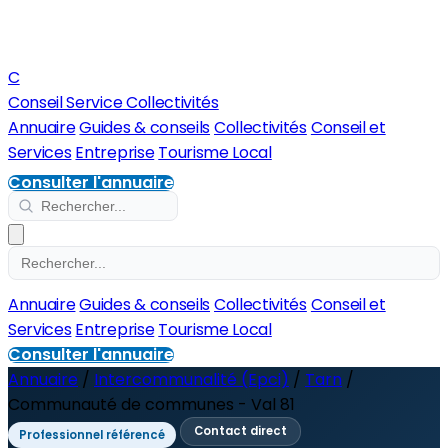
C
Conseil Service Collectivités
Annuaire
Guides & conseils
Collectivités
Conseil et
Services
Entreprise
Tourisme Local
Consulter l'annuaire
Annuaire
Guides & conseils
Collectivités
Conseil et
Services
Entreprise
Tourisme Local
Consulter l'annuaire
Annuaire
/
Intercommunalité (Epci)
/
Tarn
/
Communauté de communes - Val 81
Contact direct
Professionnel référencé