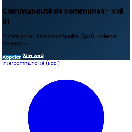
Communauté de communes - Val
81
Professionnel · Intercommunalité (Epci) · Valence-
d'Albigeois
Site web
Appeler
Intercommunalité (Epci)