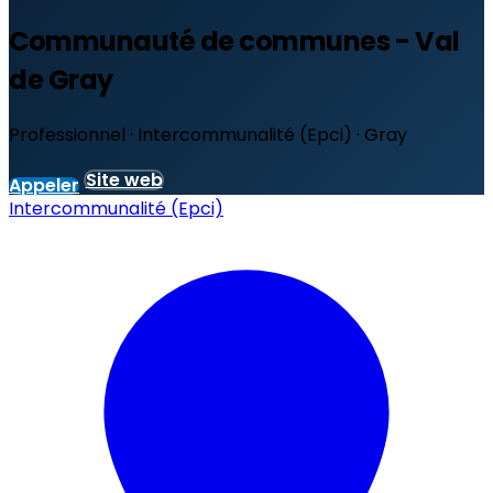
Communauté de communes - Val
de Gray
Professionnel · Intercommunalité (Epci) · Gray
Site web
Appeler
Intercommunalité (Epci)