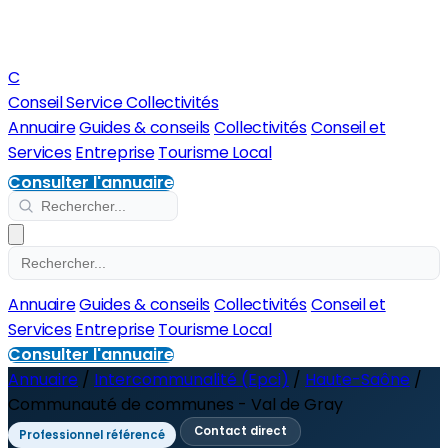
C
Conseil Service Collectivités
Annuaire
Guides & conseils
Collectivités
Conseil et
Services
Entreprise
Tourisme Local
Consulter l'annuaire
Annuaire
Guides & conseils
Collectivités
Conseil et
Services
Entreprise
Tourisme Local
Consulter l'annuaire
Annuaire
/
Intercommunalité (Epci)
/
Haute-Saône
/
Communauté de communes - Val de Gray
Contact direct
Professionnel référencé