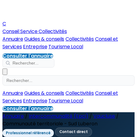
C
Conseil Service Collectivités
Annuaire
Guides & conseils
Collectivités
Conseil et
Services
Entreprise
Tourisme Local
Consulter l'annuaire
Annuaire
Guides & conseils
Collectivités
Conseil et
Services
Entreprise
Tourisme Local
Consulter l'annuaire
Annuaire
/
Intercommunalité (Epci)
/
Vaucluse
/
Communauté territoriale - Sud Luberon
Contact direct
Professionnel référencé