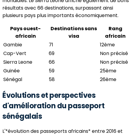
mondiales. Le Sierra Leone affiche également de bons
résultats avec 66 destinations, surpassant ainsi
plusieurs pays plus importants économiquement.
Pays ouest-
Destinations sans
Rang
africain
visa
africain
Gambie
71
12ème
Cap-Vert
69
Non précisé
Sierra Leone
66
Non précisé
Guinée
59
25ème
Sénégal
58
26ème
Évolutions et perspectives
d'amélioration du passeport
sénégalais
L'*évolution des passeports africains* entre 2016 et