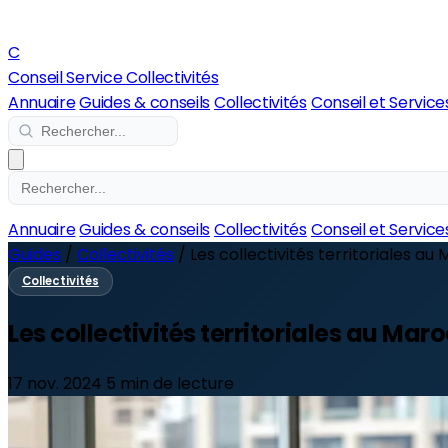
C
Conseil Service Collectivités
Annuaire
Guides & conseils
Collectivités
Conseil et Service
Annuaire
Guides & conseils
Collectivités
Conseil et Service
Guides
/
Collectivités
/
Les collectivités territoriales au M
Collectivités
Les collectivités territoriales au Mar
17 nov. 2024
5 min de lecture