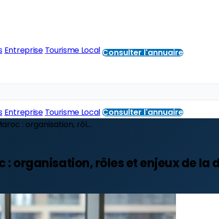
s
Entreprise
Tourisme Local
Consulter l'annuaire
s
Entreprise
Tourisme Local
Consulter l'annuaire
aroc : organisation, rôl...
oc : organisation, rôles et enjeux de la