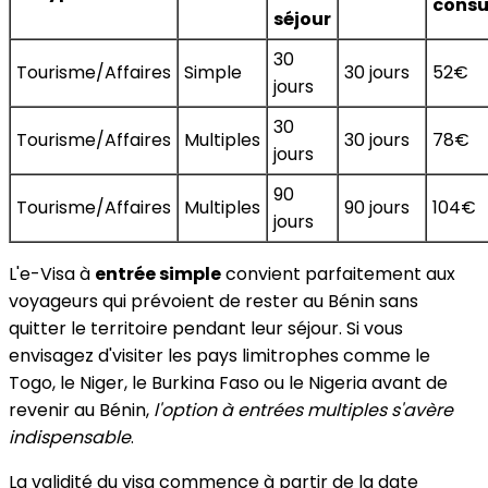
consu
séjour
30
Tourisme/Affaires
Simple
30 jours
52€
jours
30
Tourisme/Affaires
Multiples
30 jours
78€
jours
90
Tourisme/Affaires
Multiples
90 jours
104€
jours
L'e-Visa à
entrée simple
convient parfaitement aux
voyageurs qui prévoient de rester au Bénin sans
quitter le territoire pendant leur séjour. Si vous
envisagez d'visiter les pays limitrophes comme le
Togo, le Niger, le Burkina Faso ou le Nigeria avant de
revenir au Bénin,
l'option à entrées multiples s'avère
indispensable
.
La validité du visa commence à partir de la date