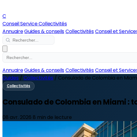
C
Conseil Service Collectivités
Annuaire
Guides & conseils
Collectivités
Conseil et Service
Annuaire
Guides & conseils
Collectivités
Conseil et Service
Guides
/
Collectivités
/
Consulado de Colombia en Miami 
Collectivités
Consulado de Colombia en Miami : to
08 avr. 2026
8 min de lecture