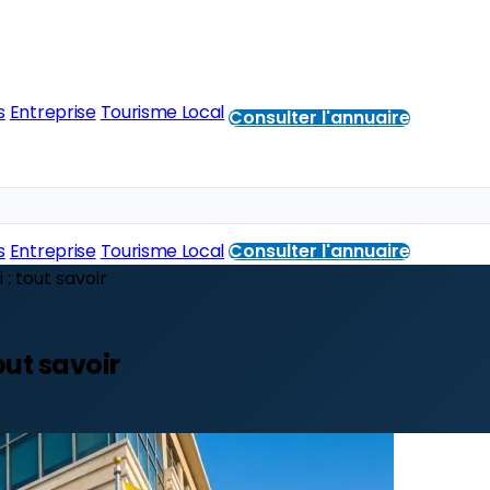
s
Entreprise
Tourisme Local
Consulter l'annuaire
s
Entreprise
Tourisme Local
Consulter l'annuaire
: tout savoir
ut savoir