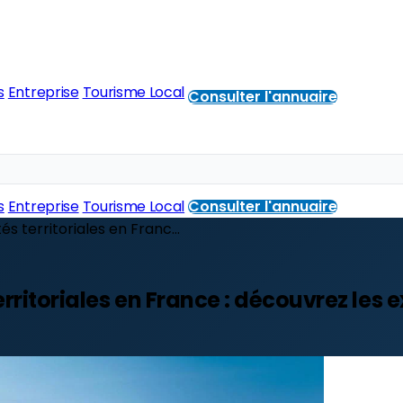
s
Entreprise
Tourisme Local
Consulter l'annuaire
s
Entreprise
Tourisme Local
Consulter l'annuaire
és territoriales en Franc...
territoriales en France : découvrez les