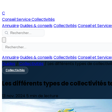
C
Conseil Service Collectivités
Annuaire
Guides & conseils
Collectivités
Conseil et Service
Annuaire
Guides & conseils
Collectivités
Conseil et Service
Guides
/
Collectivités
/
Les différents types de collectivit
Collectivités
Les différents types de collectivités 
13 nov. 2024
5 min de lecture