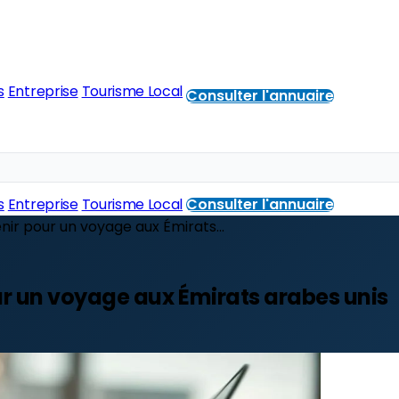
s
Entreprise
Tourisme Local
Consulter l'annuaire
s
Entreprise
Tourisme Local
Consulter l'annuaire
ir pour un voyage aux Émirats...
ur un voyage aux Émirats arabes unis