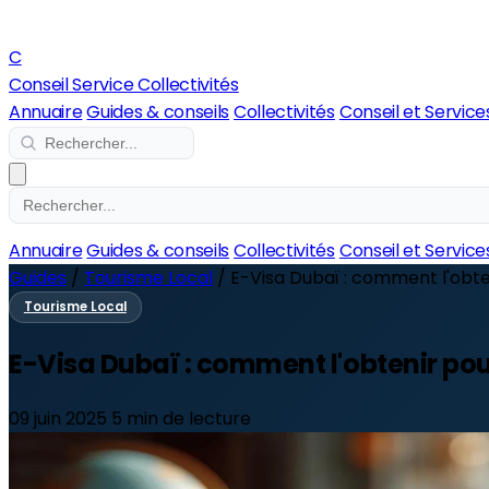
C
Conseil Service Collectivités
Annuaire
Guides & conseils
Collectivités
Conseil et Service
Annuaire
Guides & conseils
Collectivités
Conseil et Service
Guides
/
Tourisme Local
/
E-Visa Dubaï : comment l'obten
Tourisme Local
E-Visa Dubaï : comment l'obtenir po
09 juin 2025
5 min de lecture