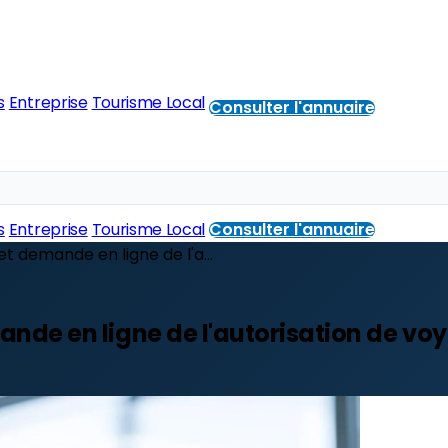
s
Entreprise
Tourisme Local
Consulter l'annuaire
s
Entreprise
Tourisme Local
Consulter l'annuaire
 et demande en ligne de l'a...
emande en ligne de l'autorisation de vo