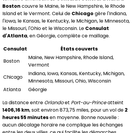
Boston
couvre le Maine, le New Hampshire, le Rhode
Island et le Vermont. Celui de
Chicago
gère l'Indiana,
l'Iowa, le Kansas, le Kentucky, le Michigan, le Minnesota,
le Missouri, l'Ohio et le Wisconsin. Le
Consulat
d'Atlanta
, en Géorgie, complète ce maillage.
Consulat
États couverts
Maine, New Hampshire, Rhode Island,
Boston
Vermont
Indiana, Iowa, Kansas, Kentucky, Michigan,
Chicago
Minnesota, Missouri, Ohio, Wisconsin
Atlanta
Géorgie
La distance entre
Orlando
et
Port-au-Prince
atteint
1406,16 km
, soit environ 873,75 miles, pour un vol de
2
heures 55 minutes
en moyenne. Bonne nouvelle :
aucun décalage horaire ne complique les échanges
entre les deux villes, ce qui facilite les démarches