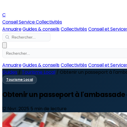
C
Conseil Service Collectivités
Annuaire
Guides & conseils
Collectivités
Conseil et Service
Annuaire
Guides & conseils
Collectivités
Conseil et Service
Guides
/
Tourisme Local
/
Obtenir un passeport à l'ambass
Tourisme Local
Obtenir un passeport à l'ambassade d
12 févr. 2025
5 min de lecture