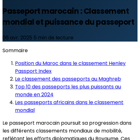
Passeport marocain : Classement
mondial et puissance du passeport
06 avr. 2025
5 min de lecture
Sommaire
Position du Maroc dans le classement Henley
Passport Index
Le classement des passeports au Maghreb
Top 10 des passeports les plus puissants au
monde en 2024
Les passeports africains dans le classement
mondial
Le passeport marocain poursuit sa progression dans
les différents classements mondiaux de mobilité,
reflétant les efforts diplomatiques du Royaume. Ces