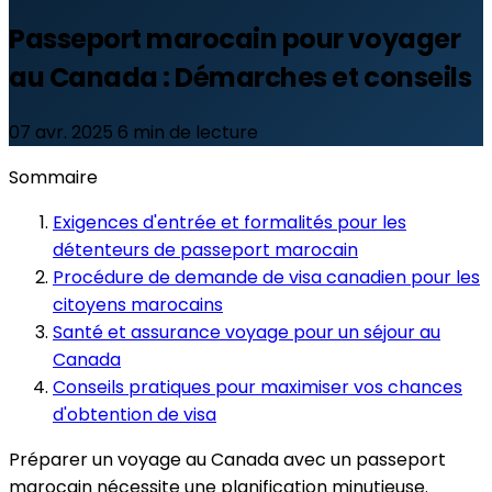
Passeport marocain pour voyager
au Canada : Démarches et conseils
07 avr. 2025
6 min de lecture
Sommaire
Exigences d'entrée et formalités pour les
détenteurs de passeport marocain
Procédure de demande de visa canadien pour les
citoyens marocains
Santé et assurance voyage pour un séjour au
Canada
Conseils pratiques pour maximiser vos chances
d'obtention de visa
Préparer un voyage au Canada avec un passeport
marocain nécessite une planification minutieuse.