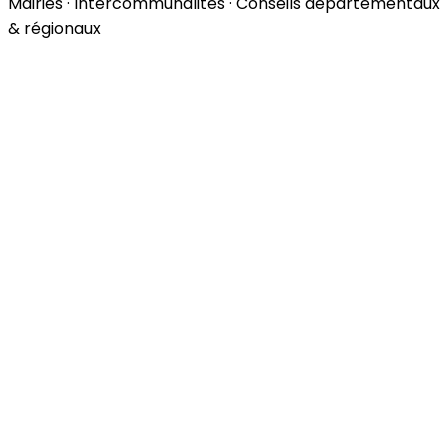
Mairies · Intercommunalités · Conseils départementaux
& régionaux