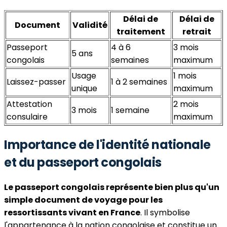
Délai de
Délai de
Document
Validité
traitement
retrait
Passeport
4 à 6
3 mois
5 ans
congolais
semaines
maximum
Usage
1 mois
Laissez-passer
1 à 2 semaines
unique
maximum
Attestation
2 mois
3 mois
1 semaine
consulaire
maximum
Importance de l'identité nationale
et du passeport congolais
Le passeport congolais représente bien plus qu'un
simple document de voyage pour les
ressortissants vivant en France
. Il symbolise
l'appartenance à la nation congolaise et constitue un