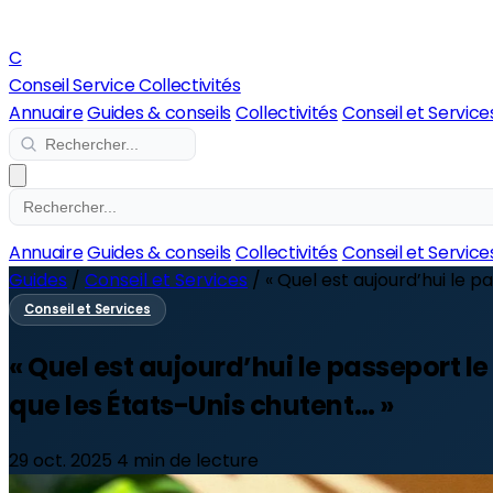
C
Conseil Service Collectivités
Annuaire
Guides & conseils
Collectivités
Conseil et Service
Annuaire
Guides & conseils
Collectivités
Conseil et Service
Guides
/
Conseil et Services
/
« Quel est aujourd’hui le p
Conseil et Services
« Quel est aujourd’hui le passeport 
que les États-Unis chutent… »
29 oct. 2025
4 min de lecture