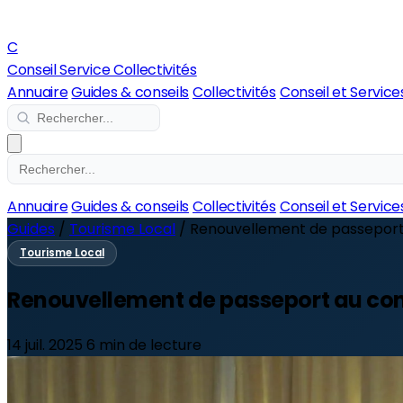
C
Conseil Service Collectivités
Annuaire
Guides & conseils
Collectivités
Conseil et Service
Annuaire
Guides & conseils
Collectivités
Conseil et Service
Guides
/
Tourisme Local
/
Renouvellement de passeport a
Tourisme Local
Renouvellement de passeport au consu
14 juil. 2025
6 min de lecture