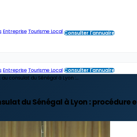
s
Entreprise
Tourisme Local
Consulter l'annuaire
s
Entreprise
Tourisme Local
Consulter l'annuaire
u consulat du Sénégal à Lyon :...
lat du Sénégal à Lyon : procédure et