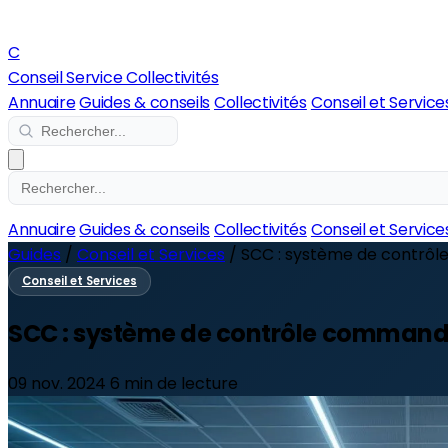
C
Conseil Service Collectivités
Annuaire
Guides & conseils
Collectivités
Conseil et Service
Annuaire
Guides & conseils
Collectivités
Conseil et Service
Guides
/
Conseil et Services
/
SCC : système de contrôle
Conseil et Services
SCC : système de contrôle commande p
09 nov. 2024
6 min de lecture