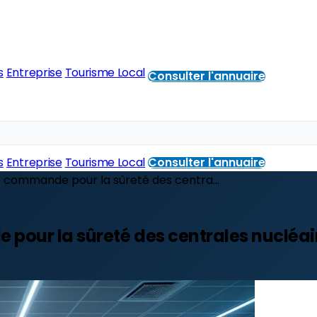
s
Entreprise
Tourisme Local
Consulter l'annuaire
s
Entreprise
Tourisme Local
Consulter l'annuaire
 commande pour la sûreté des centra...
our la sûreté des centrales nucléaire