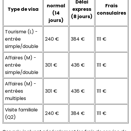
Délai
normal
Frais
Type de visa
express
(14
consulaires
(8 jours)
jours)
Tourisme (L) -
entrée
240 €
384 €
111 €
simple/double
Affaires (M) -
entrée
301 €
436 €
111 €
simple/double
Affaires (M) -
entrées
301 €
436 €
111 €
multiples
Visite familiale
240 €
384 €
111 €
(Q2)