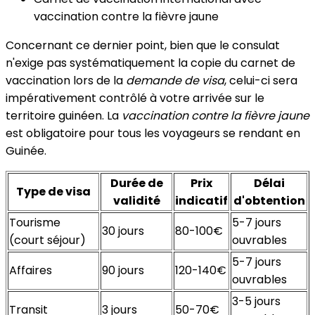
vaccination contre la fièvre jaune
Concernant ce dernier point, bien que le consulat
n'exige pas systématiquement la copie du carnet de
vaccination lors de la
demande de visa
, celui-ci sera
impérativement contrôlé à votre arrivée sur le
territoire guinéen. La
vaccination contre la fièvre jaune
est obligatoire pour tous les voyageurs se rendant en
Guinée.
Durée de
Prix
Délai
Type de visa
validité
indicatif
d'obtention
Tourisme
5-7 jours
30 jours
80-100€
(court séjour)
ouvrables
5-7 jours
Affaires
90 jours
120-140€
ouvrables
3-5 jours
Transit
3 jours
50-70€