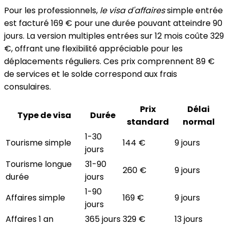
Pour les professionnels,
le visa d'affaires
simple entrée
est facturé 169 € pour une durée pouvant atteindre 90
jours. La version multiples entrées sur 12 mois coûte 329
€, offrant une flexibilité appréciable pour les
déplacements réguliers. Ces prix comprennent 89 €
de services et le solde correspond aux frais
consulaires.
Prix
Délai
Type de visa
Durée
standard
normal
1-30
Tourisme simple
144 €
9 jours
jours
Tourisme longue
31-90
260 €
9 jours
durée
jours
1-90
Affaires simple
169 €
9 jours
jours
Affaires 1 an
365 jours
329 €
13 jours