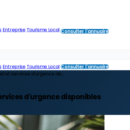
s
Entreprise
Tourisme Local
Consulter l'annuaire
s
Entreprise
Tourisme Local
Consulter l'annuaire
el et services d'urgence dis...
 services d'urgence disponibles