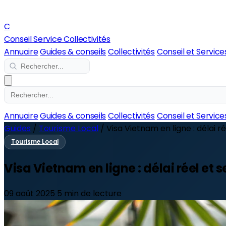
C
Conseil Service Collectivités
Annuaire
Guides & conseils
Collectivités
Conseil et Service
Annuaire
Guides & conseils
Collectivités
Conseil et Service
Guides
/
Tourisme Local
/
Visa Vietnam en ligne : délai ré
Tourisme Local
Visa Vietnam en ligne : délai réel et
09 août 2025
5 min de lecture