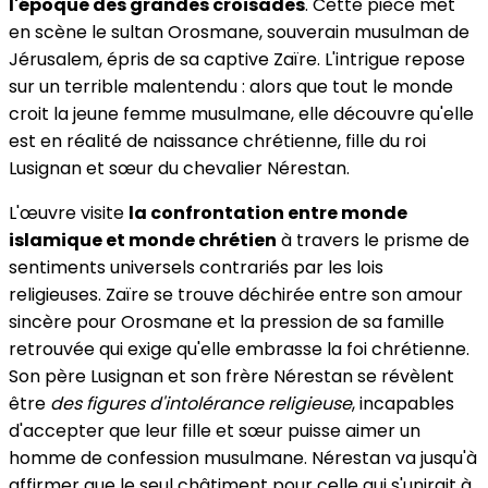
l'époque des grandes croisades
. Cette pièce met
en scène le sultan Orosmane, souverain musulman de
Jérusalem, épris de sa captive Zaïre. L'intrigue repose
sur un terrible malentendu : alors que tout le monde
croit la jeune femme musulmane, elle découvre qu'elle
est en réalité de naissance chrétienne, fille du roi
Lusignan et sœur du chevalier Nérestan.
L'œuvre visite
la confrontation entre monde
islamique et monde chrétien
à travers le prisme de
sentiments universels contrariés par les lois
religieuses. Zaïre se trouve déchirée entre son amour
sincère pour Orosmane et la pression de sa famille
retrouvée qui exige qu'elle embrasse la foi chrétienne.
Son père Lusignan et son frère Nérestan se révèlent
être
des figures d'intolérance religieuse
, incapables
d'accepter que leur fille et sœur puisse aimer un
homme de confession musulmane. Nérestan va jusqu'à
affirmer que le seul châtiment pour celle qui s'unirait à