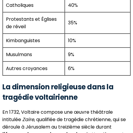
Catholiques
40%
Protestants et Églises
35%
de réveil
Kimbanguistes
10%
Musulmans
9%
Autres croyances
6%
La dimension religieuse dans la
tragédie voltairienne
En 1732, Voltaire compose une œuvre théâtrale
intitulée
Zaïre
, qualifiée de tragédie chrétienne, qui se
déroule à Jérusalem au treizième siècle durant