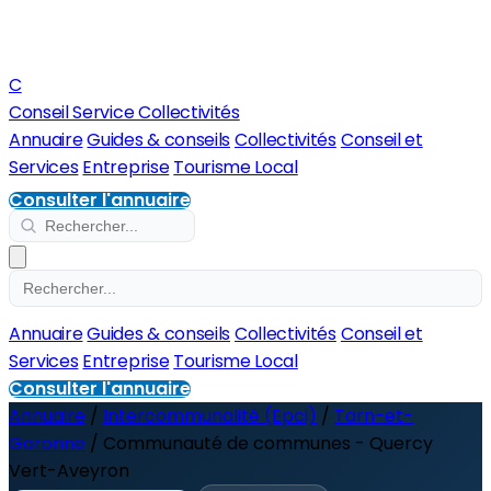
C
Conseil Service Collectivités
Annuaire
Guides & conseils
Collectivités
Conseil et
Services
Entreprise
Tourisme Local
Consulter l'annuaire
Annuaire
Guides & conseils
Collectivités
Conseil et
Services
Entreprise
Tourisme Local
Consulter l'annuaire
Annuaire
/
Intercommunalité (Epci)
/
Tarn-et-
Garonne
/
Communauté de communes - Quercy
Vert-Aveyron