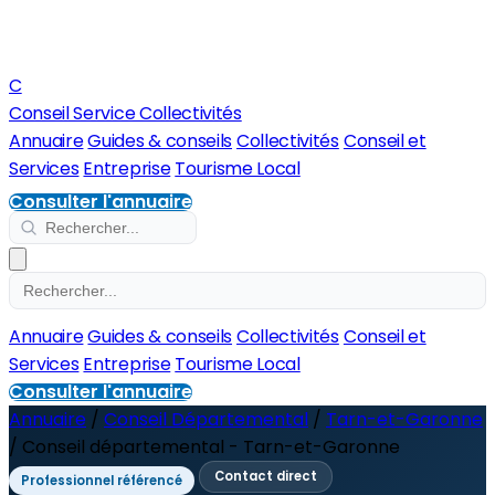
C
Conseil Service Collectivités
Annuaire
Guides & conseils
Collectivités
Conseil et
Services
Entreprise
Tourisme Local
Consulter l'annuaire
Annuaire
Guides & conseils
Collectivités
Conseil et
Services
Entreprise
Tourisme Local
Consulter l'annuaire
Annuaire
/
Conseil Départemental
/
Tarn-et-Garonne
/
Conseil départemental - Tarn-et-Garonne
Contact direct
Professionnel référencé