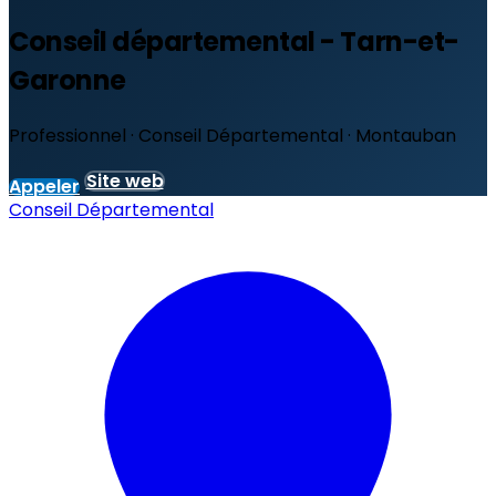
Conseil départemental - Tarn-et-
Garonne
Professionnel · Conseil Départemental · Montauban
Site web
Appeler
Conseil Départemental