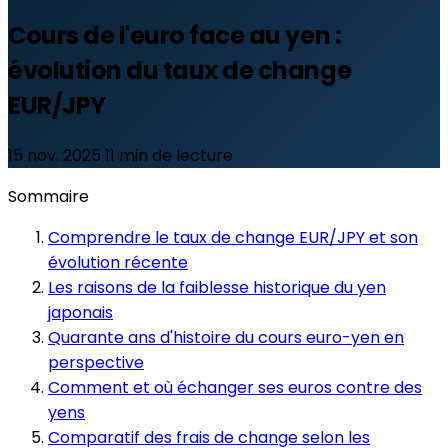
Cours de l'euro face au yen :
évolution du taux de change
EUR/JPY
15 nov. 2025
11 min de lecture
Sommaire
Comprendre le taux de change EUR/JPY et son
évolution récente
Les raisons de la faiblesse historique du yen
japonais
Quarante ans d'histoire du cours euro-yen en
perspective
Comment et où échanger ses euros contre des
yens
Comparatif des frais de change selon les