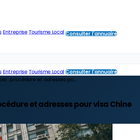
s
Entreprise
Tourisme Local
Consulter l'annuaire
s
Entreprise
Tourisme Local
Consulter l'annuaire
ois : procédure et adresses po...
rocédure et adresses pour visa Chine