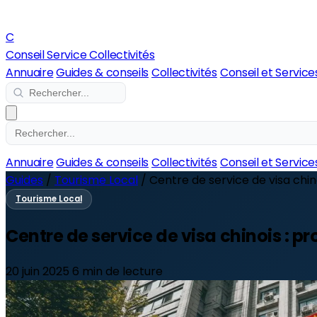
C
Conseil Service Collectivités
Annuaire
Guides & conseils
Collectivités
Conseil et Service
Annuaire
Guides & conseils
Collectivités
Conseil et Service
Guides
/
Tourisme Local
/
Centre de service de visa chin
Tourisme Local
Centre de service de visa chinois : p
20 juin 2025
6 min de lecture