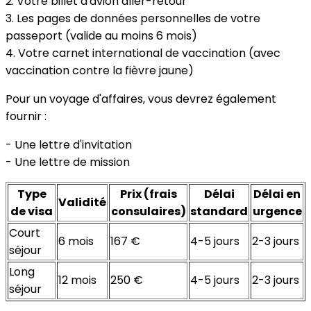
2. Votre billet d'avion aller-retour
3. Les pages de données personnelles de votre
passeport (valide au moins 6 mois)
4. Votre carnet international de vaccination (avec
vaccination contre la fièvre jaune)
Pour un voyage d'affaires, vous devrez également
fournir :
- Une lettre d'invitation
- Une lettre de mission
Type
Prix (frais
Délai
Délai en
Validité
de visa
consulaires)
standard
urgence
Court
6 mois
167 €
4-5 jours
2-3 jours
séjour
Long
12 mois
250 €
4-5 jours
2-3 jours
séjour