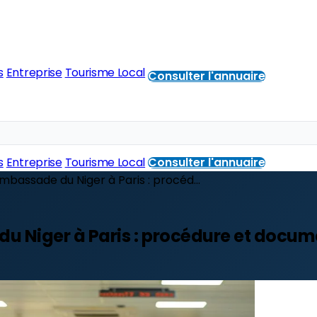
s
Entreprise
Tourisme Local
Consulter l'annuaire
s
Entreprise
Tourisme Local
Consulter l'annuaire
mbassade du Niger à Paris : procéd...
du Niger à Paris : procédure et docum