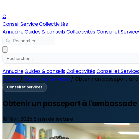
C
Conseil Service Collectivités
Annuaire
Guides & conseils
Collectivités
Conseil et Service
Annuaire
Guides & conseils
Collectivités
Conseil et Service
Guides
/
Conseil et Services
/
Obtenir un passeport à l'a
Conseil et Services
Obtenir un passeport à l'ambassade 
18 févr. 2025
5 min de lecture