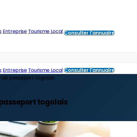
s
Entreprise
Tourisme Local
Consulter l'annuaire
s
Entreprise
Tourisme Local
Consulter l'annuaire
e de passeport togolais
 passeport togolais