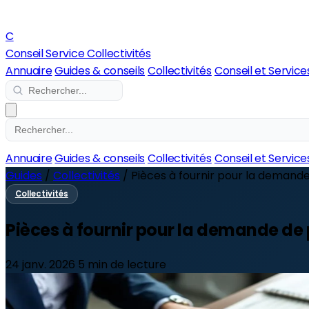
C
Conseil Service Collectivités
Annuaire
Guides & conseils
Collectivités
Conseil et Service
Annuaire
Guides & conseils
Collectivités
Conseil et Service
Guides
/
Collectivités
/
Pièces à fournir pour la demand
Collectivités
Pièces à fournir pour la demande de
24 janv. 2026
5 min de lecture