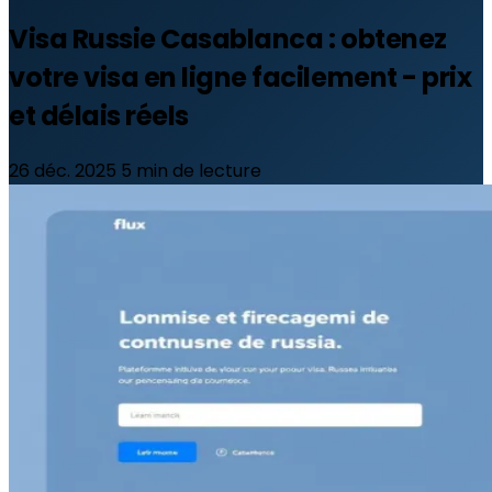
Visa Russie Casablanca : obtenez
votre visa en ligne facilement - prix
et délais réels
26 déc. 2025
5 min de lecture